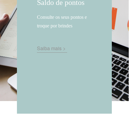
Saldo de pontos
Consulte os seus pontos e
troque por brindes
Saiba mais >